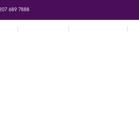
 207 689 7888
toria
Cumpleaños
Precios Estancias
F